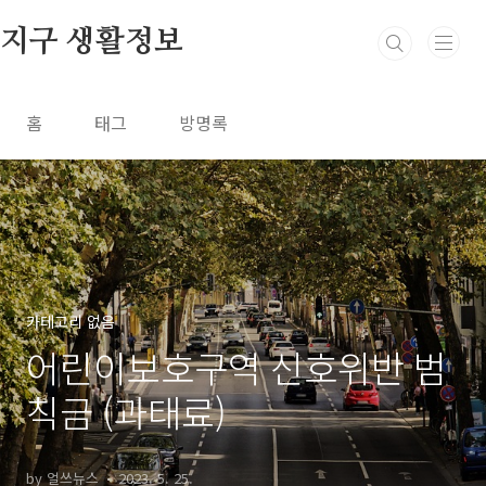
본문 바로가기
지구 생활정보
홈
태그
방명록
카테고리 없음
어린이보호구역 신호위반 범
칙금 (과태료)
by 얼쓰뉴스
2023. 5. 25.