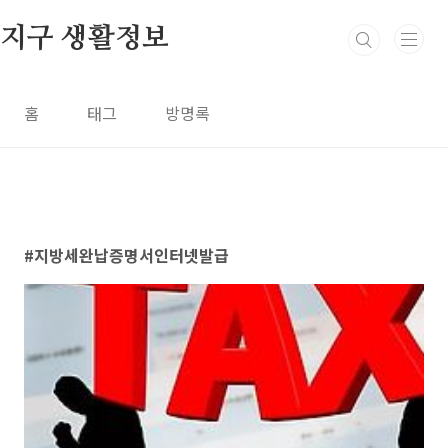
본문 바로가기
지구 생활정보
홈
태그
방명록
지방세완납증명서인터넷발급
1