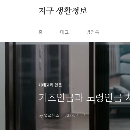
본문 바로가기
지구 생활정보
홈
태그
방명록
카테고리 없음
기초연금과 노령연금 차
by 얼쓰뉴스
2023. 7. 17.