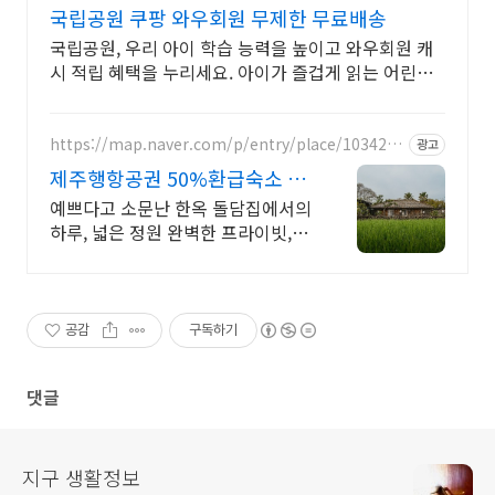
국립공원 쿠팡 와우회원 무제한 무료배송
국립공원, 우리 아이 학습 능력을 높이고 와우회원 캐
시 적립 혜택을 누리세요. 아이가 즐겁게 읽는 어린이
도서, 흥미진진한 내용이 독서 습관을 키워줍니다.
https://map.naver.com/p/entry/place/1034285
광고
532
제주행항공권 50%환급숙소 대
가족형 감성돌집 8인까지
예쁘다고 소문난 한옥 돌담집에서의
하루, 넓은 정원 완벽한 프라이빗, 돌
담 자쿠지 넓고 탁트인 평상 뷰, 감성
주점 스타일 별도 전용 다이닝공간,
침실3, 욕실2,
공감
구독하기
댓글
지구 생활정보