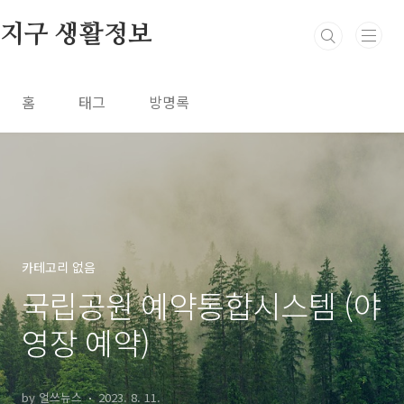
본문 바로가기
지구 생활정보
홈
태그
방명록
카테고리 없음
국립공원 예약통합시스템 (야
영장 예약)
by 얼쓰뉴스
2023. 8. 11.